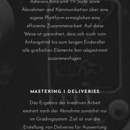
Referenz-Kino und TV-Suite sowie
Abnahmen und Kommunikation über eine
eigene Plattform ermöglichen eine
effiziente Zusammenarbeit. Auf diese
Weise ist garantiert, dass sich auch vom
Anfangstitel bis zum langen Enderoller
alle grafischen Elemente fein abgestimmt
zusammenfügen.
MASTERING I DELIVERIES
Das Ergebnis der kreativen Arbeit
existiert nach der Abnahme zunächst nur
im Gradingsystem. Ziel ist nun die
Erstellung von Deliveries für Auswertung