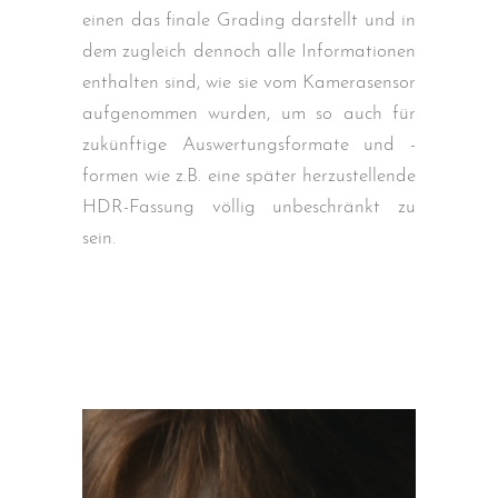
einen das finale Grading darstellt und in
dem zugleich dennoch alle Informationen
enthalten sind, wie sie vom Kamerasensor
aufgenommen wurden, um so auch für
zukünftige Auswertungsformate und -
formen wie z.B. eine später herzustellende
HDR-Fassung völlig unbeschränkt zu
sein.