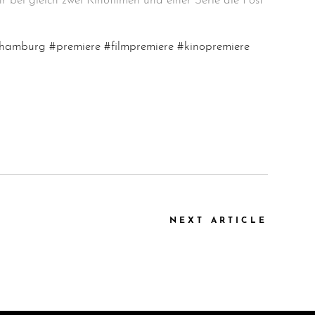
hr bei gleich zwei Kinofilmen und einer Serie die Post
sthamburg
#premiere
#filmpremiere
#kinopremiere
NEXT ARTICLE