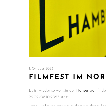
1. Oktober 2023
FILMFEST IM NO
Es ist wieder so weit…in der
Hansestadt
finde
29.09.-08.10.2023 statt.