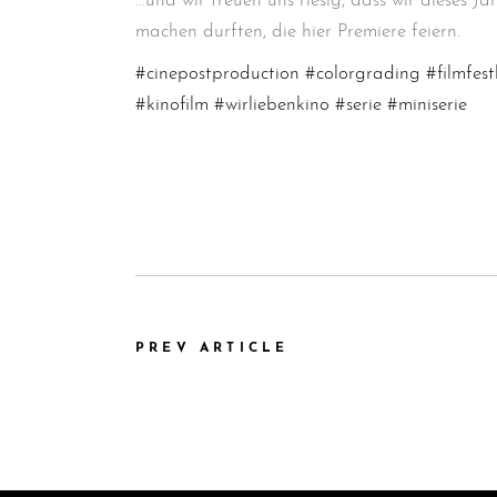
…und wir freuen uns riesig, dass wir dieses Ja
machen durften, die hier Premiere feiern.
#cinepostproduction
#colorgrading
#filmfe
#kinofilm
#wirliebenkino
#serie
#miniserie
PREV ARTICLE