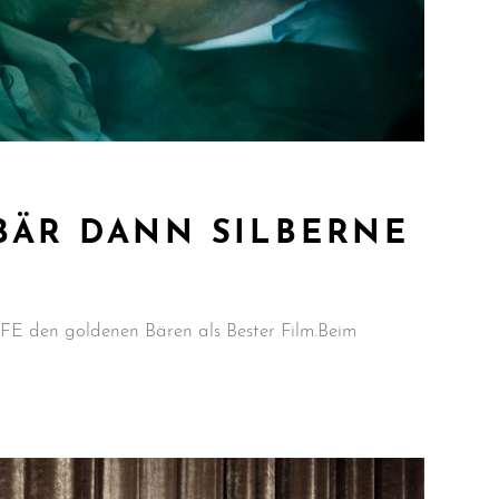
BÄR DANN SILBERNE
E den goldenen Bären als Bester Film.Beim