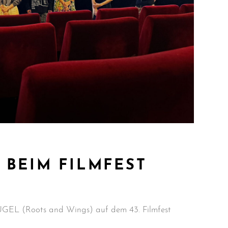
 BEIM FILMFEST
L (Roots and Wings) auf dem 43. Filmfest