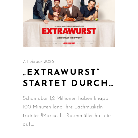
7. Februar 2026
„EXTRAWURST“
STARTET DURCH…
Schon über 1,2 Millionen haben knapp
100 Minuten lang ihre Lachmuskeln
trainiert!Marcus H. Rosenmüller hat die
auf