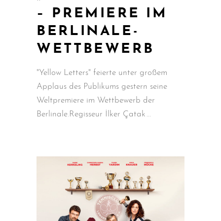
– PREMIERE IM
BERLINALE-
WETTBEWERB
"Yellow Letters" feierte unter großem
Applaus des Publikums gestern seine
Weltpremiere im Wettbewerb der
Berlinale.Regisseur İlker Çatak