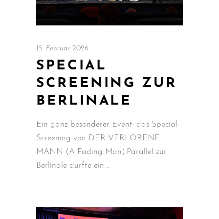
15. Februar 2026
SPECIAL
SCREENING ZUR
BERLINALE
Ein ganz besonderer Event: das Special-
Screening von DER VERLORENE
MANN (A Fading Man).Parallel zur
Berlinale durfte ein