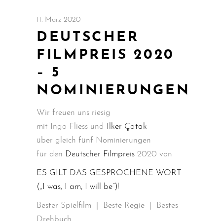
11. März 2020
DEUTSCHER
FILMPREIS 2020
– 5
NOMINIERUNGEN
Wir freuen uns riesig
mit Ingo Fliess und
Ilker Çatak
über gleich fünf Nominierungen
für den
Deutscher Filmpreis
2020 von
ES GILT DAS GESPROCHENE WORT
(„I was, I am, I will be“)
!
Bester Spielfilm | Beste Regie | Bestes
Drehbuch