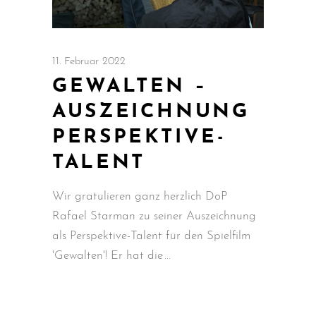
11. Februar 2022
GEWALTEN –
AUSZEICHNUNG
PERSPEKTIVE-
TALENT
Wir gratulieren ganz herzlich DoP
Rafael Starman zu seiner Auszeichnung
als Perspektive-Talent für den Spielfilm
'Gewalten'! Er hat die