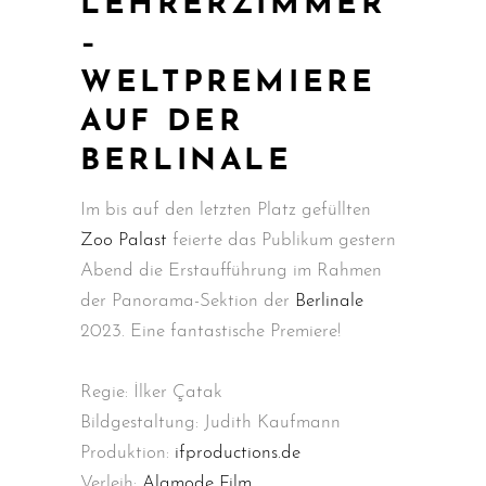
LEHRERZIMMER
–
WELTPREMIERE
AUF DER
BERLINALE
Im bis auf den letzten Platz gefüllten
Zoo Palast
feierte das Publikum gestern
Abend die Erstaufführung im Rahmen
der Panorama-Sektion der
Berlinale
2023. Eine fantastische Premiere!
Regie: İlker Çatak
Bildgestaltung: Judith Kaufmann
Produktion:
ifproductions.de
Verleih:
Alamode Film